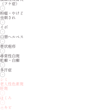
（フケ症）
粉瘤・やけど
虫刺され
イボ
口唇ヘルペス
帯状疱疹
尋常性白斑
乾癬・白癬
多汗症
シミ
老人性色素斑
肝斑
ほくろ
ニキビ