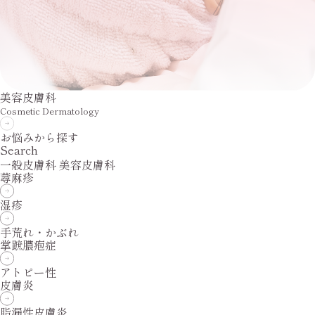
美容皮膚科
Cosmetic Dermatology
お悩みから探す
Search
一般皮膚科
美容皮膚科
蕁麻疹
湿疹
手荒れ・かぶれ
掌蹠膿疱症
アトピー性
皮膚炎
脂漏性皮膚炎