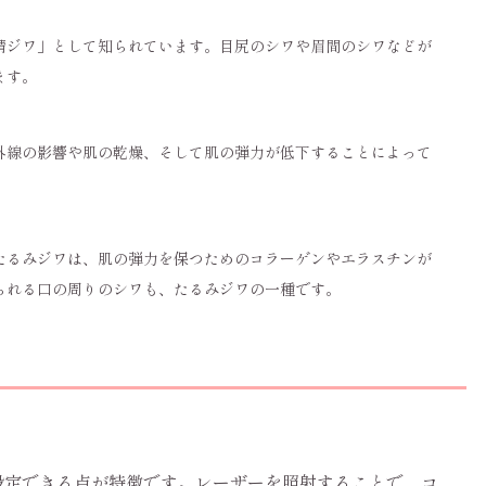
情ジワ」として知られています。目尻のシワや眉間のシワなどが
ます。
外線の影響や肌の乾燥、そして肌の弾力が低下することによって
たるみジワは、肌の弾力を保つためのコラーゲンやエラスチンが
られる口の周りのシワも、たるみジワの一種です。
）
設定できる点が特徴です。レーザーを照射することで、コ