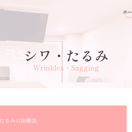
ホ
Ho
シワ・たるみ
Wrinkles・Sagging
たるみの治療法