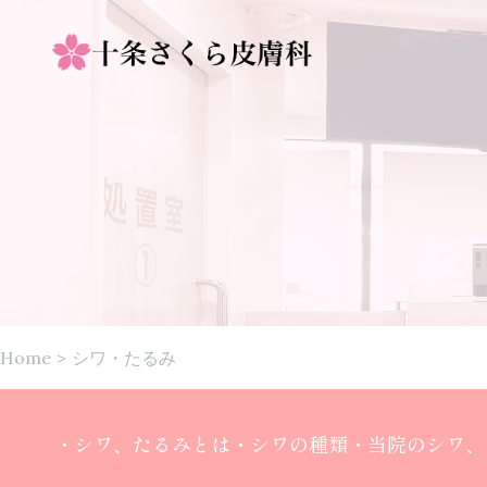
Home
>
シワ・たるみ
・シワ、たるみとは
・シワの種類
・当院のシワ、