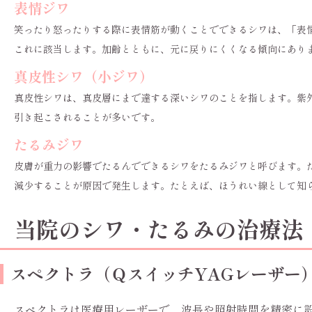
表情ジワ
笑ったり怒ったりする際に表情筋が動くことでできるシワは、「表
これに該当します。加齢とともに、元に戻りにくくなる傾向にあり
真皮性シワ（小ジワ）
真皮性シワは、真皮層にまで達する深いシワのことを指します。紫
引き起こされることが多いです。
たるみジワ
皮膚が重力の影響でたるんでできるシワをたるみジワと呼びます。
減少することが原因で発生します。たとえば、ほうれい線として知
当院のシワ・たるみの治療法
スペクトラ（ＱスイッチYAGレーザー
スペクトラは医療用レーザーで、波長や照射時間を精密に