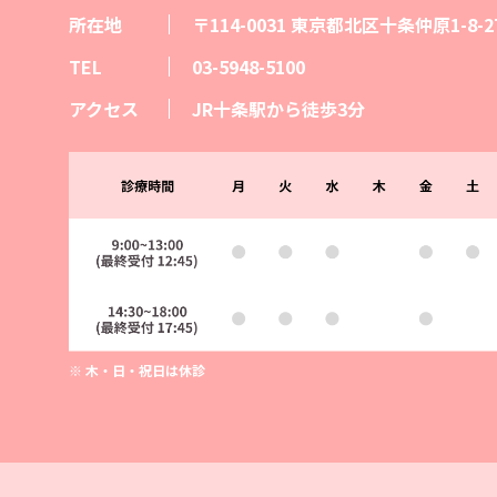
所在地
〒114-0031
東京都北区十条仲原1-8-27
TEL
03-5948-5100
アクセス
JR十条駅から徒歩3分
※ 木・日・祝日は休診